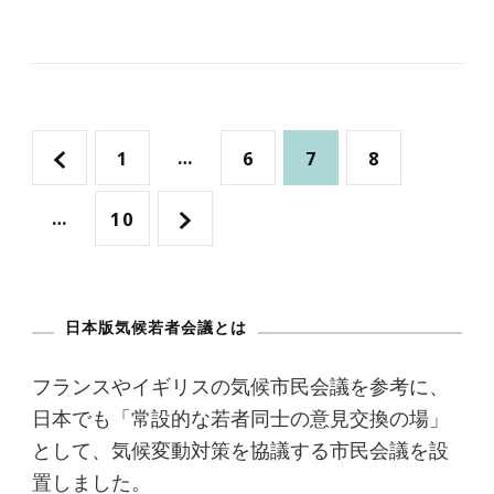
投
固
…
固
固
固
1
6
7
8
稿
定
定
定
定
…
固
10
の
ペ
ペ
ペ
ペ
定
ペ
ー
ー
ー
ー
日本版気候若者会議とは
ペ
ー
ジ
ジ
ジ
ジ
ー
フランスやイギリスの気候市民会議を参考に、
ジ
日本でも「常設的な若者同士の意見交換の場」
ジ
として、気候変動対策を協議する市民会議を設
送
置しました。