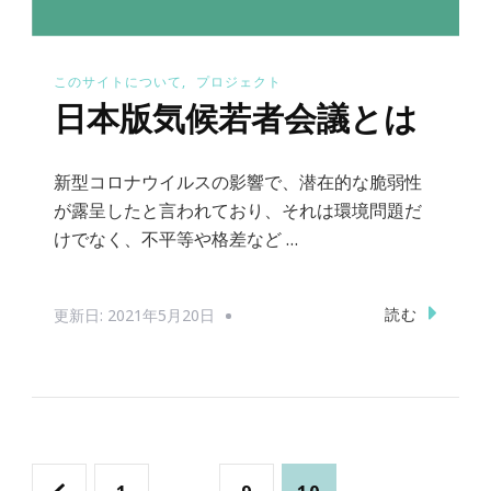
このサイトについて
プロジェクト
日本版気候若者会議とは
新型コロナウイルスの影響で、潜在的な脆弱性
が露呈したと言われており、それは環境問題だ
けでなく、不平等や格差など …
読む
更新日:
2021年5月20日
投
固
…
固
固