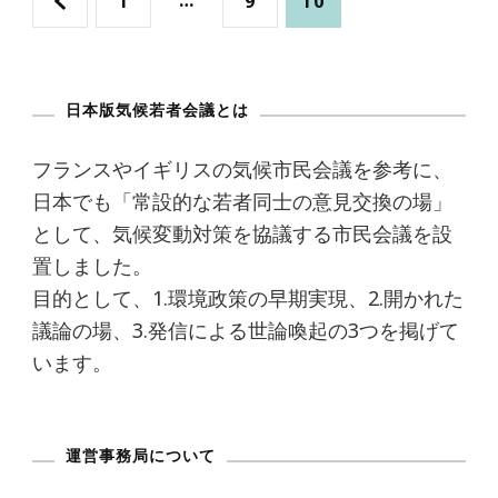
1
9
10
稿
定
定
定
の
日本版気候若者会議とは
ペ
ペ
ペ
ペ
ー
ー
ー
フランスやイギリスの気候市民会議を参考に、
ー
日本でも「常設的な若者同士の意見交換の場」
ジ
ジ
ジ
として、気候変動対策を協議する市民会議を設
ジ
置しました。
目的として、1.環境政策の早期実現、2.開かれた
送
議論の場、3.発信による世論喚起の3つを掲げて
います。
り
運営事務局について