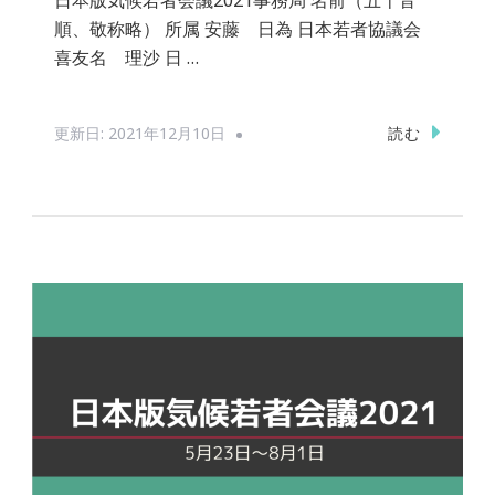
順、敬称略） 所属 安藤 日為 日本若者協議会
喜友名 理沙 日 …
読む
更新日:
2021年12月10日