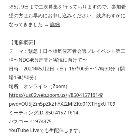
※5月9日まで二次募集を行っておりますので、参加希
望の方はお早めにお申し込みください。残席わずかに
なってきました →
詳細
【開催概要】
テーマ：緊急！日本版気候若者会議プレイベント第二
弾〜NDC46%是非と実現に向けて〜
日時：2021年5月2日（日）16時00分〜17時30分（開
場15時50分）
場所：オンライン（Zoom）
https://us02web.zoom.us/j/85041571614?
pwd=OU5JZm5pZkZhYXI2MlZKd01XTHgxUT09
ミーティングID: 850 4157 1614
パスコード: 974375
YouTube Liveでも生配信します。