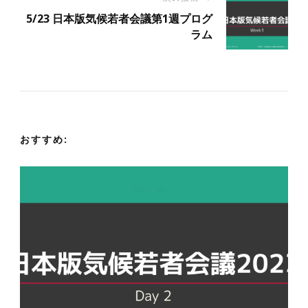
ビ
5/23 日本版気候若者会議第1週プログ
ラム
ゲ
ー
シ
おすすめ:
ョ
ン