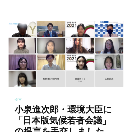
提言
小泉進次郎・環境大臣に
「日本版気候若者会議」
の提言を手交しました