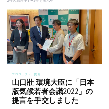
2件の結果中1〜2件を表示中
プロジェクト
提言
山口壯 環境大臣に「日本
版気候若者会議2022」の
提言を手交しました